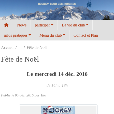
Panneau de gestion des cookies
News
participer
La vie du club
infos pratiques
Menu du club
Contact et Plan
Accueil
Fête de Noël
Fête de Noël
Le
mercredi
14
déc.
2016
de 14h à 18h
Publié le
05 déc. 2016
par
Tito