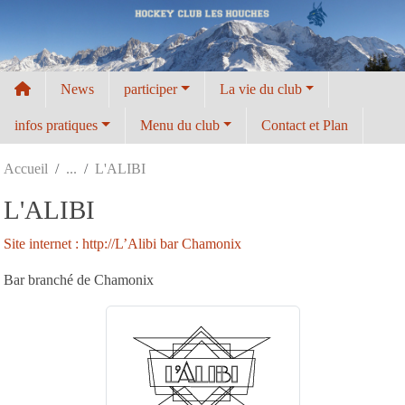
Panneau de gestion des cookies
News
participer
La vie du club
infos pratiques
Menu du club
Contact et Plan
Accueil
L'ALIBI
L'ALIBI
Site internet : http://L’Alibi bar Chamonix
Bar branché de Chamonix