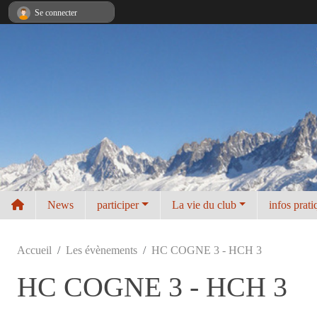
Panneau de gestion des cookies
Se connecter
News
participer
La vie du club
infos prati
Accueil
Les évènements
HC COGNE 3 - HCH 3
HC COGNE 3 - HCH 3