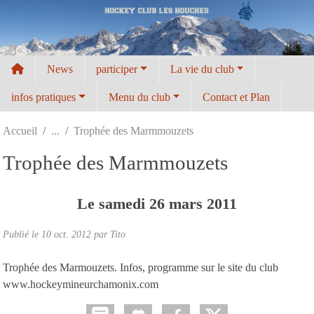
Panneau de gestion des cookies
News
participer
La vie du club
infos pratiques
Menu du club
Contact et Plan
Accueil
Trophée des Marmmouzets
Trophée des Marmmouzets
Le
samedi
26
mars
2011
Publié le
10 oct. 2012
par
Tito
Trophée des Marmouzets. Infos, programme sur le site du club
www.hockeymineurchamonix.com