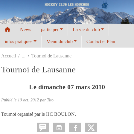
Panneau de gestion des cookies
News
participer
La vie du club
infos pratiques
Menu du club
Contact et Plan
Accueil
Tournoi de Lausanne
Tournoi de Lausanne
Le
dimanche
07
mars
2010
Publié le
10 oct. 2012
par
Tito
Tournoi organisé par le HC BOULON.