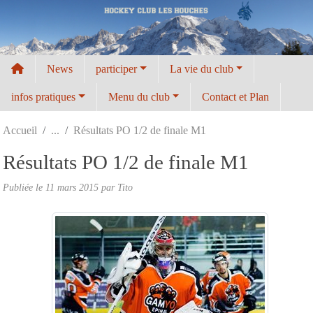
Panneau de gestion des cookies
News
participer
La vie du club
infos pratiques
Menu du club
Contact et Plan
Accueil
Résultats PO 1/2 de finale M1
Résultats PO 1/2 de finale M1
Publiée le
11 mars 2015
par
Tito