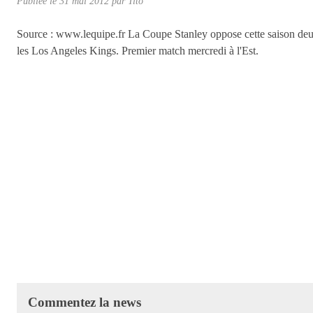
Publiée le
31 mai 2012
par
Tito
Source : www.lequipe.fr La Coupe Stanley oppose cette saison deux 
les Los Angeles Kings. Premier match mercredi à l'Est.
Commentez la news