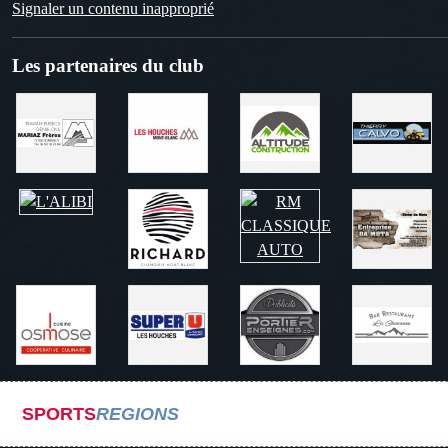
Signaler un contenu inapproprié
Les partenaires du club
SPORTS
REGIONS