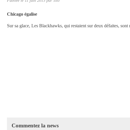
Publiée le
11 juin 2015
par
Tito
Chicago égalise
Sur sa glace, Les Blackhawks, qui restaient sur deux défaites, sont 
Commentez la news