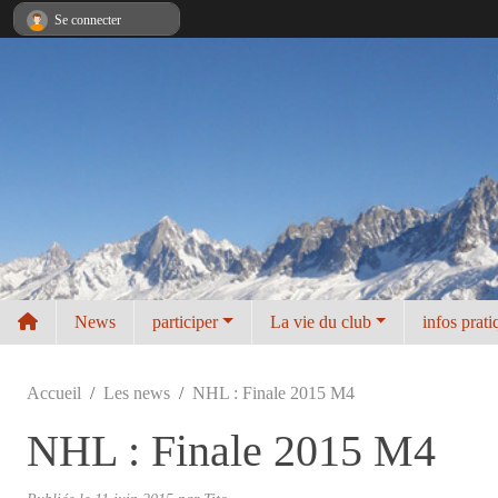
Panneau de gestion des cookies
Se connecter
News
participer
La vie du club
infos prati
Accueil
Les news
NHL : Finale 2015 M4
NHL : Finale 2015 M4