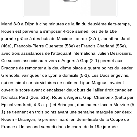
Mené 3-0 à Dijon à cinq minutes de la fin du deuxième tiers-temps,
Rouen est parvenu à
s'imposer 4-3
ce samedi lors de la
18e
journée
grâce à des buts de Maxime Lacroix (37e), Jonathan Janil
(46e), Francois-Pierre Guenette (53e) et Francis Charland (55e),
avec trois assistances de l'attaquant international Julien Desrosiers.
Ce succès associé au revers d'Angers à Gap (2-1) permet aux
Dragons de remonter à la deuxième place à quatre points du leader
Grenoble, vainqueur de Lyon à domicile (5-1). Les Ducs angevins,
qui restaient sur six victoires de suite en Ligue Magnus, avaient
ouvert le score avant d'encaisser deux buts de l'ailier droit canadien
Nicholas Pard (26e, 51e). Rouen, Angers, Gap, Chamonix (
battu par
Epinal vendredi, 4-3 a. p.
) et Briançon, dominateur face à Morzine (5-
1)
se tiennent en trois points
avant une semaine marquée par deux
Rouen - Briançon, le premier mardi en demi-finale de la Coupe de
France et le second samedi dans le cadre de la
19e journée
.