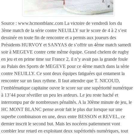
Source : www.hcmontblanc.com La victoire de vendredi lors du
3ème match de la série contre NEUILLY sur le score de 4 à 2 s’est
dessinée en toute fin de rencontre et a permis aux joueurs des
Présidents HURVOY et SANYAS de s’offrir un 4ème match samedi
soir à MEGEVE contre cette même équipe. Grand chelem de rugby
en jeu et en prime time sur France 2, il n’y avait pas la grande foule
au Palais des Sports de MEGEVE pour ce 4ème match dans la série
contre NEUILLY. Ce sont deux équipes fatiguées qui entament la
rencontre sur un faux rythme. Il faut attendre que T. NICOUD,
l’emblématique capitaine ouvre le score sur une supériorité numérique
à 13’44 pour réveiller un peu les ardeurs. Le jeu reste haché et
interrompu par de nombreuses pénalités. A la 30ème minute de jeu, le
HC MONT BLANC pense avoir fait le plus dur lorsque sur une
superbe combinaison en une, deux entre BESSON et REVEL, ce
dernier inscrit le second but. Mais les nocéens patiemment vont
combler leur retard en exploitant deux supériorités numériques, tout