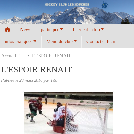
Panneau de gestion des cookies
News
participer
La vie du club
infos pratiques
Menu du club
Contact et Plan
Accueil
L'ESPOIR RENAIT
L'ESPOIR RENAIT
Publiée le
23 mars 2010
par
Tito