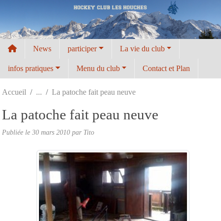
Panneau de gestion des cookies
News
participer
La vie du club
infos pratiques
Menu du club
Contact et Plan
Accueil
La patoche fait peau neuve
La patoche fait peau neuve
Publiée le
30 mars 2010
par
Tito