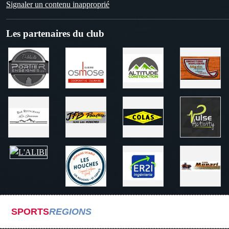
Signaler un contenu inapproprié
Les partenaires du club
SPORTS
REGIONS