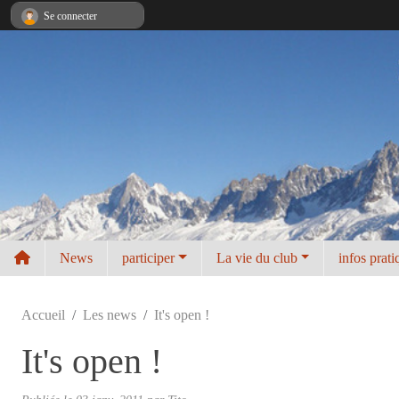
Panneau de gestion des cookies
Se connecter
News
participer
La vie du club
infos prati
Accueil
Les news
It's open !
It's open !