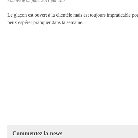
Publiée le
03 janv. 2011
par
Tito
Le glaçon est ouvert à la clientèle mais est toujours impraticable po
peux espérer pratiquer dans la semaine.
Commentez la news