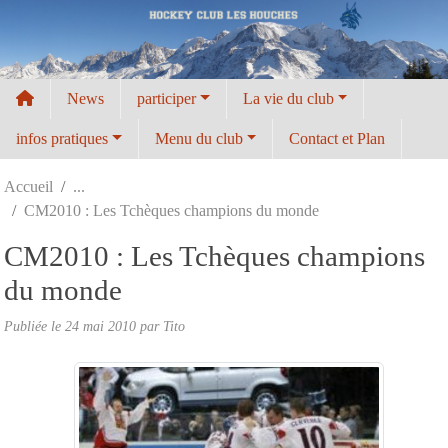
Panneau de gestion des cookies
News
participer
La vie du club
infos pratiques
Menu du club
Contact et Plan
Accueil
CM2010 : Les Tchèques champions du monde
CM2010 : Les Tchèques champions
du monde
Publiée le
24 mai 2010
par
Tito