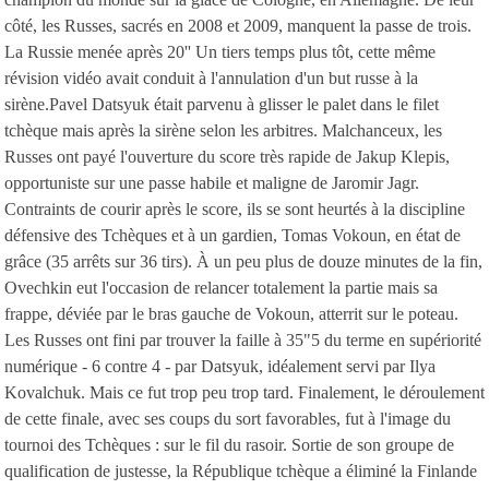
côté, les Russes, sacrés en 2008 et 2009, manquent la passe de trois.
La Russie menée après 20'' Un tiers temps plus tôt, cette même
révision vidéo avait conduit à l'annulation d'un but russe à la
sirène.Pavel Datsyuk était parvenu à glisser le palet dans le filet
tchèque mais après la sirène selon les arbitres. Malchanceux, les
Russes ont payé l'ouverture du score très rapide de Jakup Klepis,
opportuniste sur une passe habile et maligne de Jaromir Jagr.
Contraints de courir après le score, ils se sont heurtés à la discipline
défensive des Tchèques et à un gardien, Tomas Vokoun, en état de
grâce (35 arrêts sur 36 tirs). À un peu plus de douze minutes de la fin,
Ovechkin eut l'occasion de relancer totalement la partie mais sa
frappe, déviée par le bras gauche de Vokoun, atterrit sur le poteau.
Les Russes ont fini par trouver la faille à 35"5 du terme en supériorité
numérique - 6 contre 4 - par Datsyuk, idéalement servi par Ilya
Kovalchuk. Mais ce fut trop peu trop tard. Finalement, le déroulement
de cette finale, avec ses coups du sort favorables, fut à l'image du
tournoi des Tchèques : sur le fil du rasoir. Sortie de son groupe de
qualification de justesse, la République tchèque a éliminé la Finlande