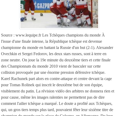
Source : www.lequipe.fr Les Tchèques champions du monde À
l'issue d'une finale intense, la République tchèque est devenue
championne du monde en battant la Russie d'un but (2-1). Alexander
Ovechkin et Sergei Fedorov, les deux stars russes, sont à terre en
zone neutre. On joue la 19e minute du deuxième tiers et cette finale
des Championnats du monde 2010 vient de basculer sur cette
collision provoquée par une énorme pression défensive tchèque.
Karel Rachunek part alors en contre-attaque et centre devant la cage
pour Tomas Rolinek qui inscrit le deuxième but de son équipe,
visiblement du patin. La révision vidéo des arbitres ne donnera rien et
pour cause, même les images ralenties ne permettent pas de dire
comment l'ailier tchèque a marqué. Le doute a profité aux Tchèques,
qui, un gros tiers temps plus tard, pouvaient fêter leur sixième titre de
champion du monde sur la glace de Cologne, en Allemagne. De leur