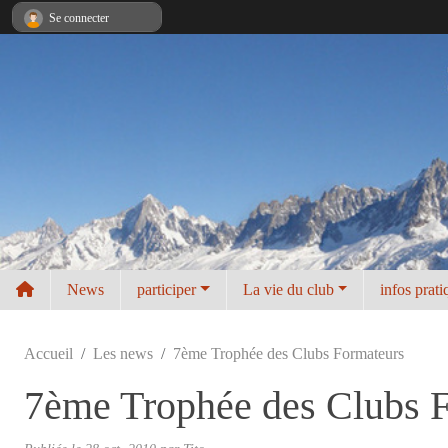
Panneau de gestion des cookies
Se connecter
News
participer
La vie du club
infos prati
Accueil
Les news
7ème Trophée des Clubs Formateurs
7ème Trophée des Clubs 