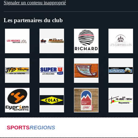
Signaler un contenu inapproprié
Les partenaires du club
SPORTS
REGIONS